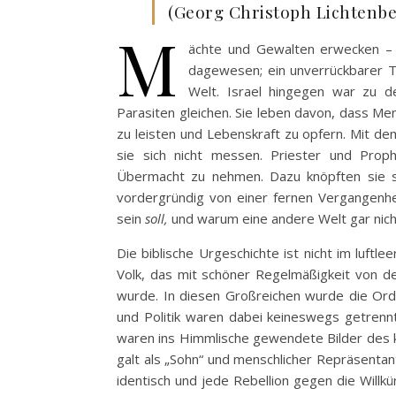
(Georg Christoph Lichtenber
M
ächte und Gewalten erwecken – 
dagewesen; ein unverrückbarer Te
Welt. Israel hingegen war zu d
Parasiten gleichen. Sie leben davon, dass Me
zu leisten und Lebenskraft zu opfern. Mit d
sie sich nicht messen. Priester und Prop
Übermacht zu nehmen. Dazu knöpften sie si
vordergründig von einer fernen Vergangenheit
sein
soll,
und warum eine andere Welt gar nicht
Die biblische Urgeschichte ist nicht im luft
Volk, das mit schöner Regelmäßigkeit von d
wurde. In diesen Großreichen wurde die Ord
und Politik waren dabei keineswegs getrenn
waren ins Himmlische gewendete Bilder des kö
galt als „Sohn“ und menschlicher Repräsenta
identisch und jede Rebellion gegen die Willk