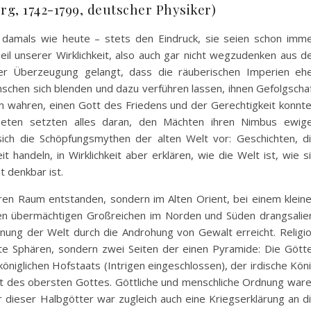
g, 1742-1799, deutscher Physiker)
damals wie heute – stets den Eindruck, sie seien schon imm
il unserer Wirklichkeit, also auch gar nicht wegzudenken aus d
er Überzeugung gelangt, dass die räuberischen Imperien eh
nschen sich blenden und dazu verführen lassen, ihnen Gefolgscha
em wahren, einen Gott des Friedens und der Gerechtigkeit konnt
heten setzten alles daran, den Mächten ihren Nimbus ewig
ch die Schöpfungsmythen der alten Welt vor: Geschichten, d
 handeln, in Wirklichkeit aber erklären, wie die Welt ist, wie s
 denkbar ist.
leeren Raum entstanden, sondern im Alten Orient, bei einem klein
en übermächtigen Großreichen im Norden und Süden drangsalie
nung der Welt durch die Androhung von Gewalt erreicht. Religi
te Sphären, sondern zwei Seiten der einen Pyramide: Die Gött
niglichen Hofstaats (Intrigen eingeschlossen), der irdische Kön
nt des obersten Gottes. Göttliche und menschliche Ordnung war
ür dieser Halbgötter war zugleich auch eine Kriegserklärung an d