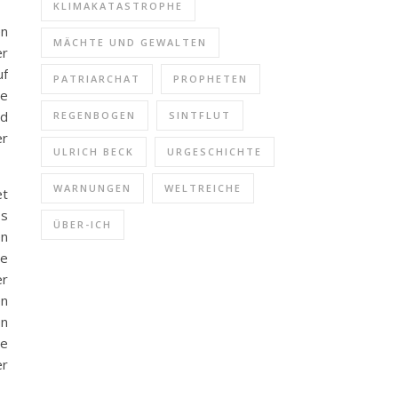
KLIMAKATASTROPHE
en
MÄCHTE UND GEWALTEN
er
uf
PATRIARCHAT
PROPHETEN
ne
rd
REGENBOGEN
SINTFLUT
er
ULRICH BECK
URGESCHICHTE
WARNUNGEN
WELTREICHE
et
Es
ÜBER-ICH
en
ie
er
en
en
ne
er