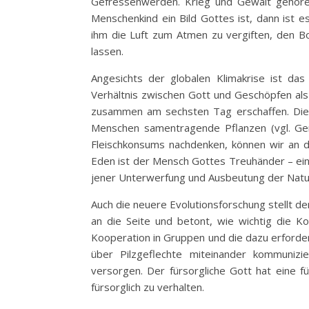
Gefressenwerden. Krieg und Gewalt gehören
Menschenkind ein Bild Gottes ist, dann ist e
ihm die Luft zum Atmen zu vergiften, den B
lassen.
Angesichts der globalen Klimakrise ist das
Verhältnis zwischen Gott und Geschöpfen als
zusammen am sechsten Tag erschaffen. Die
Menschen samentragende Pflanzen (vgl. Gen
Fleischkonsums nachdenken, können wir an d
Eden ist der Mensch Gottes Treuhänder – eine
jener Unterwerfung und Ausbeutung der Natur,
Auch die neuere Evolutionsforschung stellt d
an die Seite und betont, wie wichtig die Ko
Kooperation in Gruppen und die dazu erforde
über Pilzgeflechte miteinander kommuniz
versorgen. Der fürsorgliche Gott hat eine fü
fürsorglich zu verhalten.