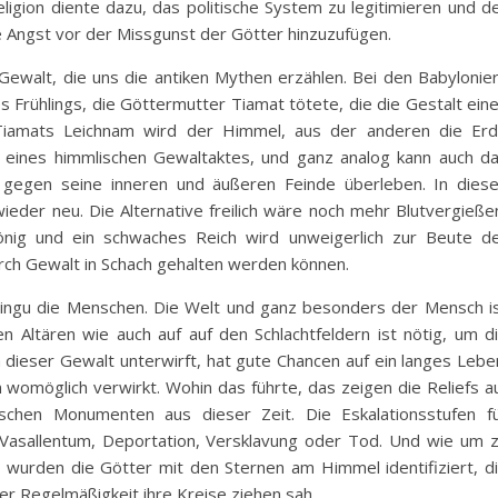
ligion diente dazu, das politische System zu legitimieren und d
e Angst vor der Missgunst der Götter hinzuzufügen.
Gewalt, die uns die antiken Mythen erzählen. Bei den Babylonie
 Frühlings, die Göttermutter Tiamat tötete, die die Gestalt ein
Tiamats Leichnam wird der Himmel, aus der anderen die Er
ge eines himmlischen Gewaltaktes, und ganz analog kann auch d
t gegen seine inneren und äußeren Feinde überleben. In dies
ieder neu. Die Alternative freilich wäre noch mehr Blutvergieße
önig und ein schwaches Reich wird unweigerlich zur Beute d
rch Gewalt in Schach gehalten werden können.
ingu die Menschen. Die Welt und ganz besonders der Mensch i
n Altären wie auch auf auf den Schlachtfeldern ist nötig, um d
dieser Gewalt unterwirft, hat gute Chancen auf ein langes Lebe
n womöglich verwirkt. Wohin das führte, das zeigen die Reliefs a
ischen Monumenten aus dieser Zeit. Die Eskalationsstufen f
d Vasallentum, Deportation, Versklavung oder Tod. Und wie um 
 wurden die Götter mit den Sternen am Himmel identifiziert, d
ner Regelmäßigkeit ihre Kreise ziehen sah.