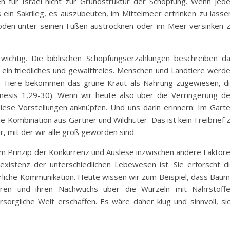
 für Israel nicht zur Grundstruktur der Schöpfung. Wenn jed
s ein Sakrileg, es auszubeuten, im Mittelmeer ertrinken zu lasse
oden unter seinen Füßen austrocknen oder im Meer versinken 
 wichtig. Die biblischen Schöpfungserzählungen beschreiben d
 ein friedliches und gewaltfreies. Menschen und Landtiere werd
 Tiere bekommen das grüne Kraut als Nahrung zugewiesen, d
esis 1,29-30). Wenn wir heute also über die Verringerung d
iese Vorstellungen anknüpfen. Und uns darin erinnern: Im Gart
 Kombination aus Gärtner und Wildhüter. Das ist kein Freibrief 
 mit der wir alle groß geworden sind.
em Prinzip der Konkurrenz und Auslese inzwischen andere Faktor
existenz der unterschiedlichen Lebewesen ist. Sie erforscht d
rliche Kommunikation. Heute wissen wir zum Beispiel, dass Bäu
ieren und ihren Nachwuchs über die Wurzeln mit Nährstoff
rsorgliche Welt erschaffen. Es wäre daher klug und sinnvoll, si