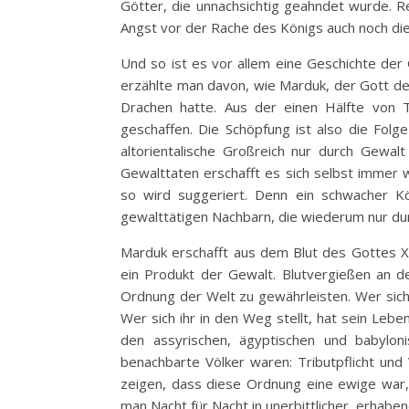
Götter, die unnachsichtig geahndet wurde. Re
Angst vor der Rache des Königs auch noch di
Und so ist es vor allem eine Geschichte der 
erzählte man davon, wie Marduk, der Gott des
Drachen hatte. Aus der einen Hälfte von 
geschaffen. Die Schöpfung ist also die Fol
altorientalische Großreich nur durch Gewal
Gewalttaten erschafft es sich selbst immer w
so wird suggeriert. Denn ein schwacher K
gewalttätigen Nachbarn, die wiederum nur du
Marduk erschafft aus dem Blut des Gottes X
ein Produkt der Gewalt. Blutvergießen an de
Ordnung der Welt zu gewährleisten. Wer sich 
Wer sich ihr in den Weg stellt, hat sein Lebe
den assyrischen, ägyptischen und babylon
benachbarte Völker waren: Tributpflicht un
zeigen, dass diese Ordnung eine ewige war,
man Nacht für Nacht in unerbittlicher, erhabe