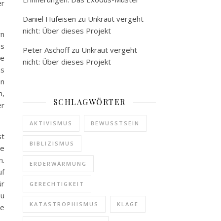
er
Daniel Hufeisen
zu
Unkraut vergeht
nicht: Über dieses Projekt
rn
es
Peter Aschoff
zu
Unkraut vergeht
de
nicht: Über dieses Projekt
as
en
n,
SCHLAGWÖRTER
er
AKTIVISMUS
BEWUSSTSEIN
st
BIBLIZISMUS
ie
n.
ERDERWÄRMUNG
uf
ür
GERECHTIGKEIT
zu
KATASTROPHISMUS
KLAGE
ie