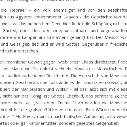
 die Hebräer – ein Volk ehemaliger und von den sesshaft
ufen aus Ägypten entkommener Sklaven – die Geschichte von d
ann lässt das aufhorchen: Denn hier findet die Schöpfung nicht a
m Garten, über den der eine, unsichtbare und ungeschaffe
 Sterne wie Lampen ans Firmament gehängt hat. Der Mensch wi
und Geist gebildet; und er wird Gottes Gegenüber in friedlich
nd Kultur entstehen.
h „männliche“ Gewalt gegen „weibliches“ Chaos durchsetzt, find
ität von Mann und Frau bleibt vielmehr etwas rein Menschliches. 
und spärlich vorhandene Reichtümer. Die Herrschaft von Mensch
 einen Geschlechts über das andere, der Einsatz von Gewalt, d
kt der Manipulation und Willkür – all das lässt sich mit dies
, nicht nur der König, ist Gottes Ebenbild, das sichtbare Zeich
Klaiber merkt an: „Nach dem Enuma Elisch wurden die Mensch
Arbeit für die großen Götter zu entlasten. Eine Würde oder ei
 zu.“ Als Mensch bin ich nach biblischer Auffassung also wed
tertan oder gar Kanonenfutter, sondern geliebtes Gegenüber.