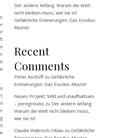
Der andere Anfang: Warum die Welt
nicht bleiben muss, wie sie ist
er
Gefährliche Erinnerungen: Das Exodus-
er
Muster
er
ft
en
Recent
er
ie
Comments
ie
Peter Aschoff
zu
Gefährliche
Erinnerungen: Das Exodus-Muster
en
rt
Neues Projekt: Wild und unaufhaltsam
on
– peregrinatio
zu
Der andere Anfang:
er
Warum die Welt nicht bleiben muss,
ig
wie sie ist
en
Claudia Währisch-Oblau
zu
Gefährliche
ie
Erinnerungen: Das Exodus-Muster