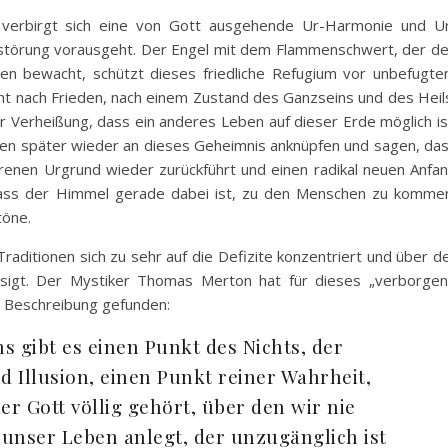
e verbirgt sich eine von Gott ausgehende Ur-Harmonie und U
erstörung vorausgeht. Der Engel mit dem Flammenschwert, der d
n bewacht, schützt dieses friedliche Refugium vor unbefugt
ucht nach Frieden, nach einem Zustand des Ganzseins und des Heil
ur Verheißung, dass ein anderes Leben auf dieser Erde möglich is
den später wieder an dieses Geheimnis anknüpfen und sagen, da
orenen Urgrund wieder zurückführt und einen radikal neuen Anfa
dass der Himmel gerade dabei ist, zu den Menschen zu komme
töne.
aditionen sich zu sehr auf die Defizite konzentriert und über d
ssigt. Der Mystiker Thomas Merton hat für dieses „verborge
ne Beschreibung gefunden:
 gibt es einen Punkt des Nichts, der
 Illusion, einen Punkt reiner Wahrheit,
r Gott völlig gehört, über den wir nie
 unser Leben anlegt, der unzugänglich ist